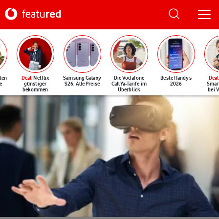
ten
Deal
: Netflix
Samsung Galaxy
Die Vodafone
Beste Handys
Deal
e
günstiger
S26: Alle Preise
CallYa-Tarife im
2026
Smar
bekommen
Überblick
bei 