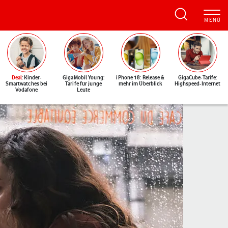
Deal
: Kinder-
GigaMobil Young:
iPhone 18: Release &
GigaCube-Tarife:
Smartwatches bei
Tarife für junge
mehr im Überblick
Highspeed-Internet
Vodafone
Leute