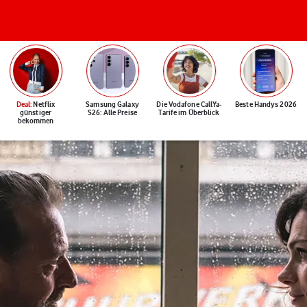
Deal
: Netflix
Samsung Galaxy
Die Vodafone CallYa-
Beste Handys 2026
günstiger
S26: Alle Preise
Tarife im Überblick
bekommen