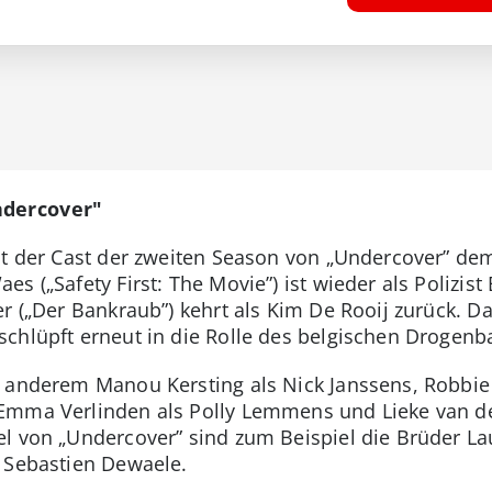
ndercover"
ht der Cast der zweiten Season von „Undercover” de
es („Safety First: The Movie”) ist wieder als Poliz
r („Der Bankraub”) kehrt als Kim De Rooij zurück. D
schlüpft erneut in die Rolle des belgischen Drogen
 anderem Manou Kersting als Nick Janssens, Robbie C
Emma Verlinden als Polly Lemmens und Lieke van d
el von „Undercover” sind zum Beispiel die Brüder La
 Sebastien Dewaele.