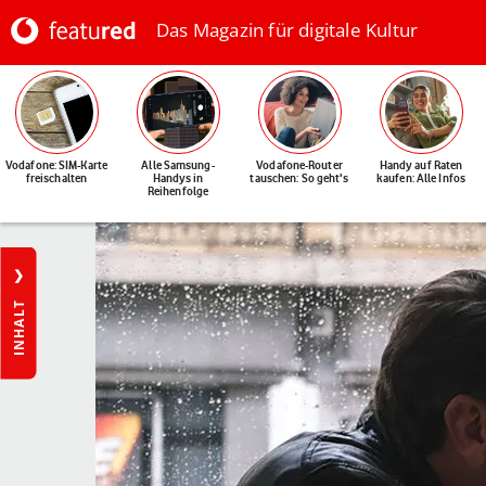
Das Magazin für digitale Kultur
Vodafone: SIM-Karte
Alle Samsung-
Vodafone-Router
Handy auf Raten
freischalten
Handys in
tauschen: So geht's
kaufen: Alle Infos
Reihenfolge
INHALT