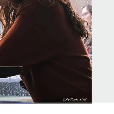
©Netflix/NyklyN