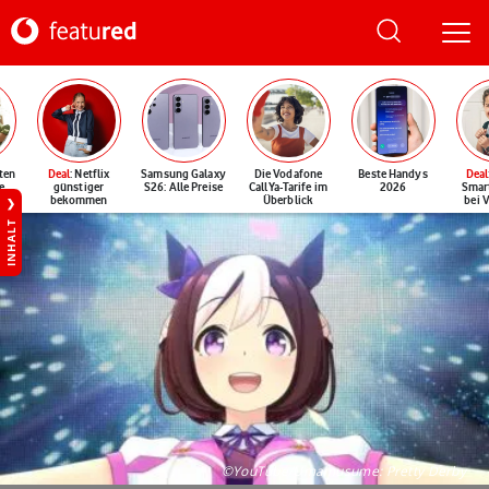
ten
Deal
: Netflix
Samsung Galaxy
Die Vodafone
Beste Handys
Deal
e
günstiger
S26: Alle Preise
CallYa-Tarife im
2026
Smar
bekommen
Überblick
bei 
INHALT
©YouTube/Umamusume: Pretty Derby