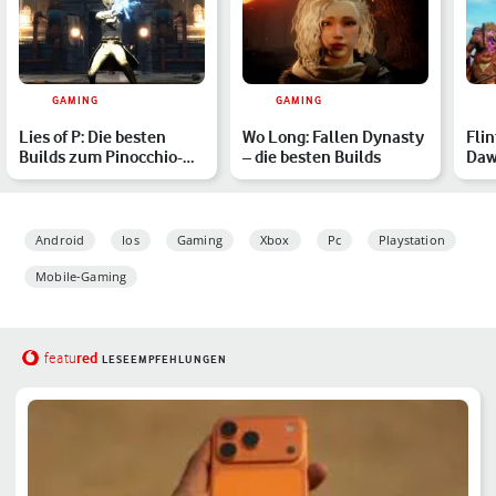
GAMING
GAMING
Lies of P: Die besten
Wo Long: Fallen Dynasty
Flin
Builds zum Pinocchio-
– die besten Builds
Daw
Soulslike
und
Android
Ios
Gaming
Xbox
Pc
Playstation
Mobile-Gaming
red
featu
LESEEMPFEHLUNGEN