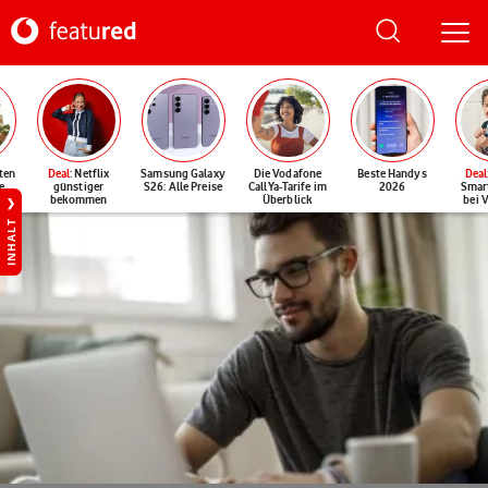
ten
Deal
: Netflix
Samsung Galaxy
Die Vodafone
Beste Handys
Deal
e
günstiger
S26: Alle Preise
CallYa-Tarife im
2026
Smar
bekommen
Überblick
bei 
INHALT