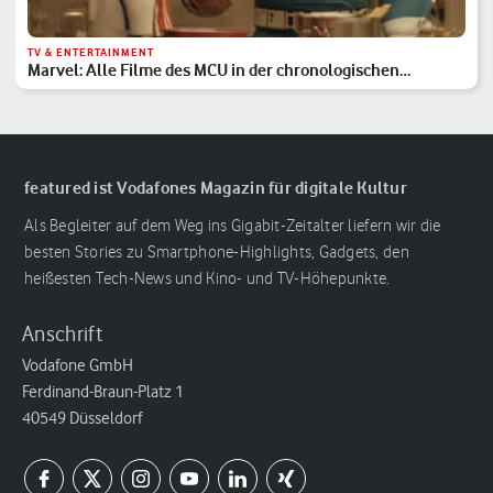
TV & ENTERTAINMENT
Marvel: Alle Filme des MCU in der chronologischen
Reihenfolge
featured ist Vodafones Magazin für digitale Kultur
Als Begleiter auf dem Weg ins Gigabit-Zeitalter liefern wir die
besten Stories zu Smartphone-Highlights, Gadgets, den
heißesten Tech-News und Kino- und TV-Höhepunkte.
Anschrift
Vodafone GmbH
Ferdinand-Braun-Platz 1
40549 Düsseldorf