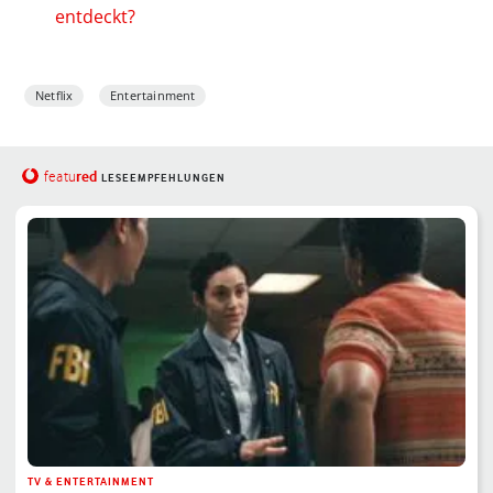
entdeckt?
Netflix
Entertainment
red
featu
LESEEMPFEHLUNGEN
TV & ENTERTAINMENT