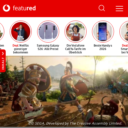
ten
Deal
: Netflix
Samsung Galaxy
Die Vodafone
Beste Handys
Deal
e
günstiger
S26: Alle Preise
CallYa-Tarife im
2026
Smar
bekommen
Überblick
bei 
INHALT
©© SEGA. Developed by The Creative Assembly Limited.