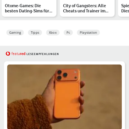
Otome-Games: Die
City of Gangsters: Alle
Spi
besten Dating-Sims für
Cheats und Trainer im
Die
PC, Android & Co.
Überblick
ken
Gaming
Tipps
Xbox
Pc
Playstation
red
featu
LESEEMPFEHLUNGEN