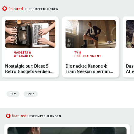
red
featu
LESEEMPFEHLUNGEN
GADGETS &
TV &
WEARABLES
ENTERTAINMENT
Nostalgie pur: Diese 5
Die nackte Kanone 4:
Das
Retro-Gadgets verdienen
Liam Neeson übernimmt
Alle
ein Comeback
Kultrolle – alle Infos…
Man
Film
Serie
red
featu
LESEEMPFEHLUNGEN