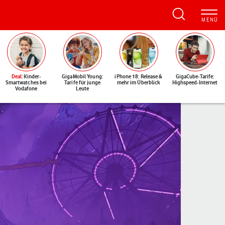
Deal
: Kinder-
GigaMobil Young:
iPhone 18: Release &
GigaCube-Tarife:
Smartwatches bei
Tarife für junge
mehr im Überblick
Highspeed-Internet
Vodafone
Leute