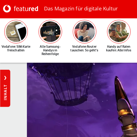
Das Magazin für digitale Kultur
Vodafone: SIM-Karte
Alle Samsung-
Vodafone-Router
Handy auf Raten
freischalten
Handys in
tauschen: So geht's
kaufen: Alle Infos
Reihenfolge
INHALT