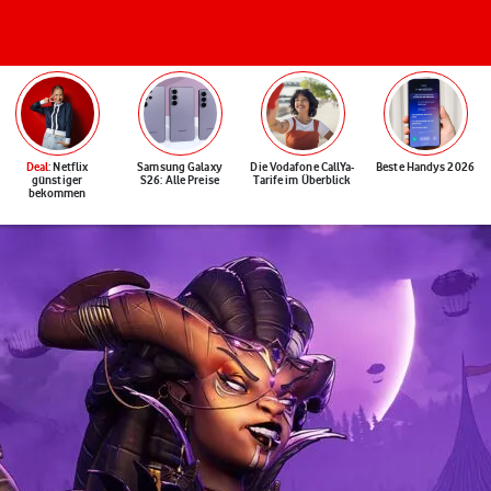
Deal
: Netflix
Samsung Galaxy
Die Vodafone CallYa-
Beste Handys 2026
günstiger
S26: Alle Preise
Tarife im Überblick
bekommen