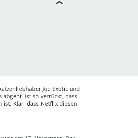
katzenliebhaber Joe Exotic und
 abgeht, ist so verrückt, dass
st. Klar, dass Netflix diesen
nd zwar am 17. November. Das