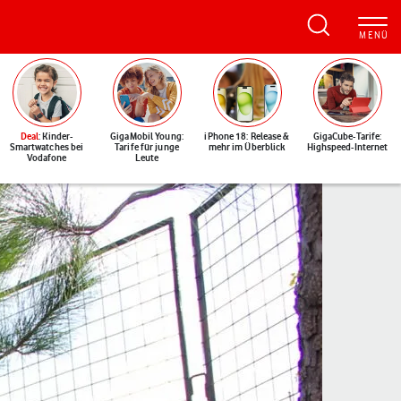
Deal
: Kinder-
GigaMobil Young:
iPhone 18: Release &
GigaCube-Tarife:
Smartwatches bei
Tarife für junge
mehr im Überblick
Highspeed-Internet
Vodafone
Leute