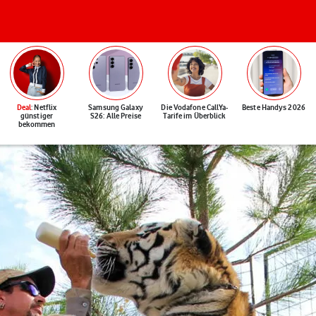
Deal
: Netflix
Samsung Galaxy
Die Vodafone CallYa-
Beste Handys 2026
günstiger
S26: Alle Preise
Tarife im Überblick
bekommen