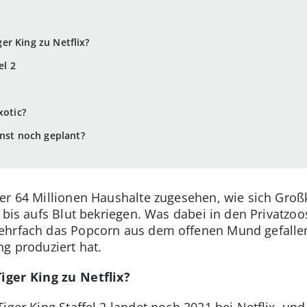
er King zu Netflix?
el 2
xotic?
onst noch geplant?
ber 64 Millionen Haushalte zugesehen, wie sich Groß
 bis aufs Blut bekriegen. Was dabei in den Privatzoos
hrfach das Popcorn aus dem offenen Mund gefallen i
ng produziert hat.
ger King zu Netflix?
Tiger King Staffel 2 landet noch 2021 bei Netflix, u