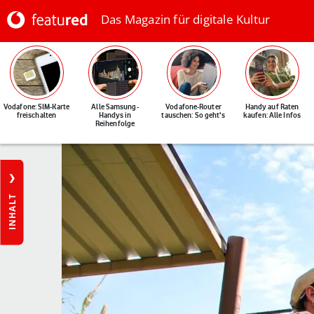
Das Magazin für digitale Kultur
Vodafone: SIM-Karte
Alle Samsung-
Vodafone-Router
Handy auf Raten
freischalten
Handys in
tauschen: So geht's
kaufen: Alle Infos
Reihenfolge
INHALT