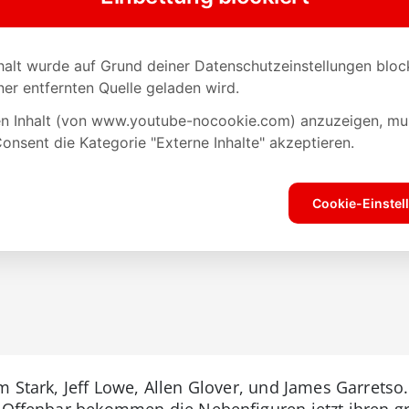
 Stark, Jeff Lowe, Allen Glover, und James Garretso.
l. Offenbar bekommen die Nebenfiguren jetzt ihren gr