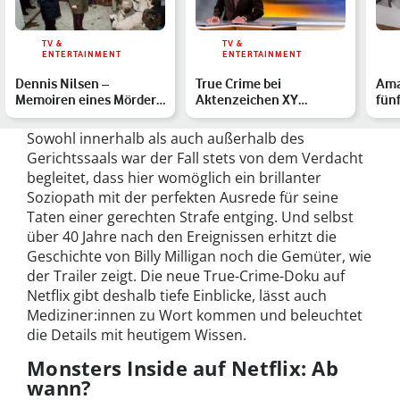
TV &
TV &
ENTERTAINMENT
ENTERTAINMENT
Dennis Nilsen –
True Crime bei
Ama
Memoiren eines Mörders
Aktenzeichen XY
fün
auf Netflix: Alles zur
ungelöst: 5 spannende
Dok
neu…
Fälle der Fa…
Sowohl innerhalb als auch außerhalb des
Gerichtssaals war der Fall stets von dem Verdacht
begleitet, dass hier womöglich ein brillanter
Soziopath mit der perfekten Ausrede für seine
Taten einer gerechten Strafe entging. Und selbst
über 40 Jahre nach den Ereignissen erhitzt die
Geschichte von Billy Milligan noch die Gemüter, wie
der Trailer zeigt. Die neue True-Crime-Doku auf
Netflix gibt deshalb tiefe Einblicke, lässt auch
Mediziner:innen zu Wort kommen und beleuchtet
die Details mit heutigem Wissen.
Monsters Inside auf Netflix: Ab
wann?