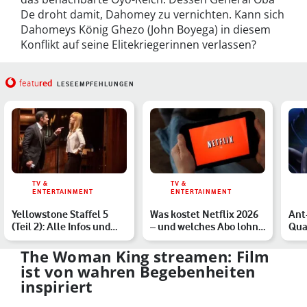
De droht damit, Dahomey zu vernichten. Kann sich
Dahomeys König Ghezo (John Boyega) in diesem
Konflikt auf seine Elitekriegerinnen verlassen?
red
featu
LESEEMPFEHLUNGEN
TV &
TV &
ENTERTAINMENT
ENTERTAINMENT
Yellowstone Staffel 5
Was kostet Netflix 2026
Ant
(Teil 2): Alle Infos und
– und welches Abo lohnt
Qua
Streaming-Optionen
sich?
– D
The Woman King streamen: Film
ist von wahren Begebenheiten
inspiriert