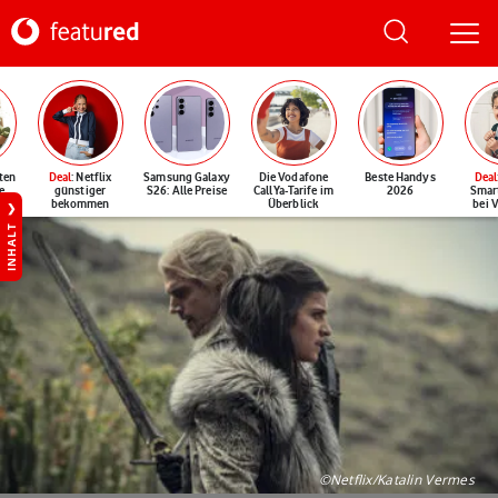
ten
Deal
: Netflix
Samsung Galaxy
Die Vodafone
Beste Handys
Deal
e
günstiger
S26: Alle Preise
CallYa-Tarife im
2026
Smar
bekommen
Überblick
bei 
INHALT
©Netflix/Katalin Vermes