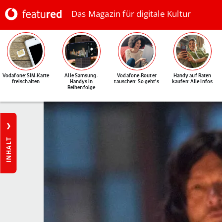
Das Magazin für digitale Kultur
Vodafone: SIM-Karte
Alle Samsung-
Vodafone-Router
Handy auf Raten
freischalten
Handys in
tauschen: So geht's
kaufen: Alle Infos
Reihenfolge
INHALT