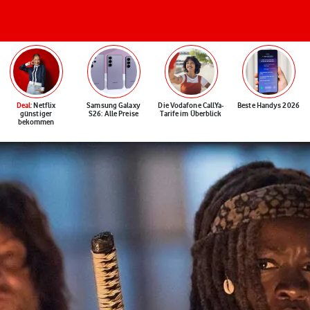
Deal
: Netflix
Samsung Galaxy
Die Vodafone CallYa-
Beste Handys 2026
günstiger
S26: Alle Preise
Tarife im Überblick
bekommen