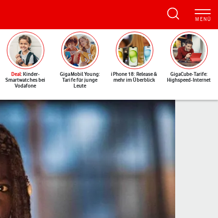
Deal
: Kinder-
GigaMobil Young:
iPhone 18: Release &
GigaCube-Tarife:
Smartwatches bei
Tarife für junge
mehr im Überblick
Highspeed-Internet
Vodafone
Leute