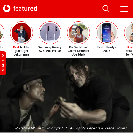
ten
Deal
: Netflix
Samsung Galaxy
Die Vodafone
Beste Handys
Deal
e
günstiger
S26: Alle Preise
CallYa-Tarife im
2026
Smar
bekommen
Überblick
bei 
INHALT
©2021 AMC Film Holdings LLC. All Rights Reserved. / Jace Downs