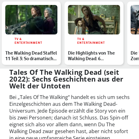
TV &
TV &
ENTERTAINMENT
ENTERTAINMENT
The Walking Dead Staffel
Die Highlights von The
Die 
11 Teil 3: So dramatisch
Walking Dead: 6
Zom
wird das Serien…
überraschende Momente
ult
aus …
Tales Of The Walking Dead (seit
2022): Sechs Geschichten aus der
Welt der Untoten
Bei „Tales Of The Walking“ handelt es sich um sechs
Einzelgeschichten aus dem The Walking Dead-
Universum. Jede Episode erzählt die Story von ein
bis zwei Personen; danach ist Schluss. Das Spin-off
eignet sich also vor allem dann, wenn Du The
Walking Dead zwar gesehen hast, aber nicht sofort
in eine neue umfangreiche Serie einsteigen