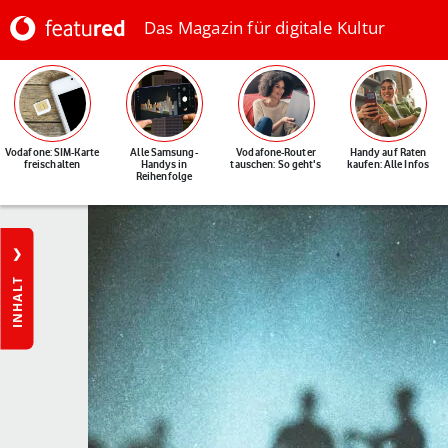
Das Magazin für digitale Kultur
Vodafone: SIM-Karte
Alle Samsung-
Vodafone-Router
Handy auf Raten
freischalten
Handys in
tauschen: So geht's
kaufen: Alle Infos
Reihenfolge
INHALT