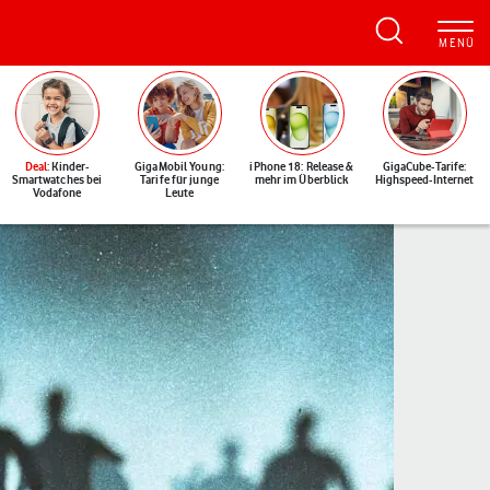
Deal
: Kinder-
GigaMobil Young:
iPhone 18: Release &
GigaCube-Tarife:
Smartwatches bei
Tarife für junge
mehr im Überblick
Highspeed-Internet
Vodafone
Leute