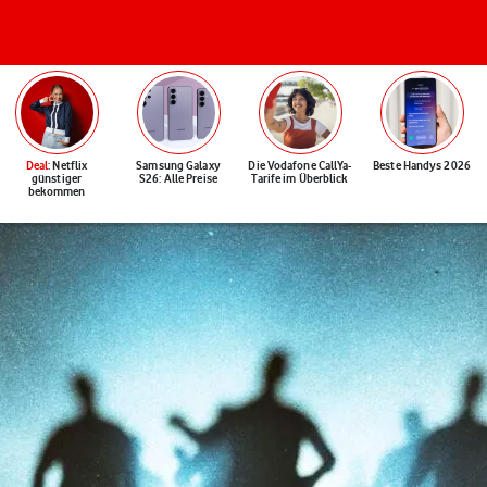
Deal
: Netflix
Samsung Galaxy
Die Vodafone CallYa-
Beste Handys 2026
günstiger
S26: Alle Preise
Tarife im Überblick
bekommen