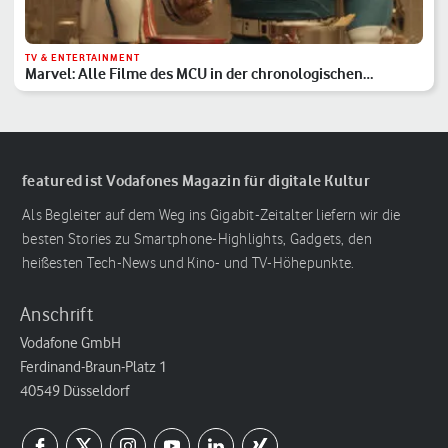
TV & ENTERTAINMENT
Marvel: Alle Filme des MCU in der chronologischen
Reihenfolge
featured ist Vodafones Magazin für digitale Kultur
Als Begleiter auf dem Weg ins Gigabit-Zeitalter liefern wir die
besten Stories zu Smartphone-Highlights, Gadgets, den
heißesten Tech-News und Kino- und TV-Höhepunkte.
Anschrift
Vodafone GmbH
Ferdinand-Braun-Platz 1
40549 Düsseldorf