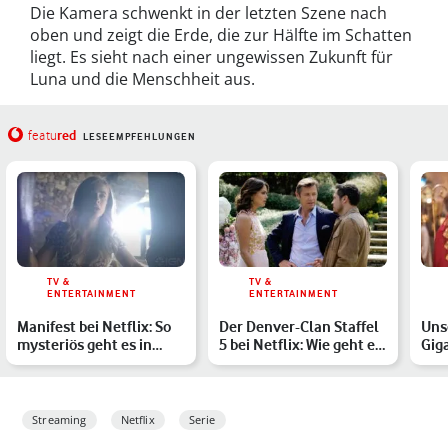
Die Kamera schwenkt in der letzten Szene nach
oben und zeigt die Erde, die zur Hälfte im Schatten
liegt. Es sieht nach einer ungewissen Zukunft für
Luna und die Menschheit aus.
red
featu
LESEEMPFEHLUNGEN
TV &
TV &
ENTERTAINMENT
ENTERTAINMENT
Manifest bei Netflix: So
Der Denver-Clan Staffel
Uns
mysteriös geht es in
5 bei Netflix: Wie geht es
Gig
Staffel 4 mit Flug …
nach dem Cliff…
Woc
Streaming
Netflix
Serie