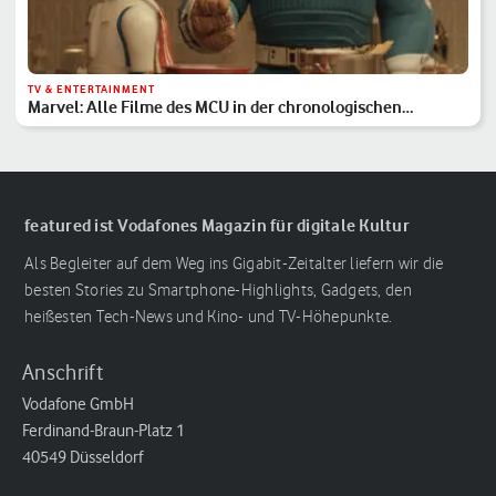
TV & ENTERTAINMENT
Marvel: Alle Filme des MCU in der chronologischen
Reihenfolge
featured ist Vodafones Magazin für digitale Kultur
Als Begleiter auf dem Weg ins Gigabit-Zeitalter liefern wir die
besten Stories zu Smartphone-Highlights, Gadgets, den
heißesten Tech-News und Kino- und TV-Höhepunkte.
Anschrift
Vodafone GmbH
Ferdinand-Braun-Platz 1
40549 Düsseldorf