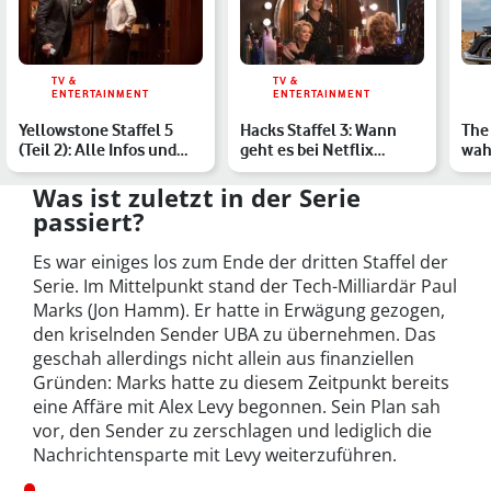
TV &
TV &
ENTERTAINMENT
ENTERTAINMENT
Yellowstone Staffel 5
Hacks Staffel 3: Wann
The 
(Teil 2): Alle Infos und
geht es bei Netflix
wah
Streaming-Optionen
weiter?
dem
Was ist zuletzt in der Serie
passiert?
Es war einiges los zum Ende der dritten Staffel der
Serie. Im Mittelpunkt stand der Tech-Milliardär Paul
Marks (Jon Hamm). Er hatte in Erwägung gezogen,
den kriselnden Sender UBA zu übernehmen. Das
geschah allerdings nicht allein aus finanziellen
Gründen: Marks hatte zu diesem Zeitpunkt bereits
eine Affäre mit Alex Levy begonnen. Sein Plan sah
vor, den Sender zu zerschlagen und lediglich die
Nachrichtensparte mit Levy weiterzuführen.