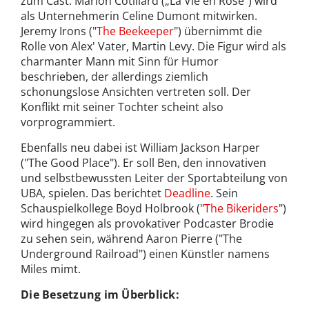
zum Cast: Marion Cotillard („La Vie en Rose“) wird
als Unternehmerin Celine Dumont mitwirken.
Jeremy Irons ("
The Beekeeper
") übernimmt die
Rolle von Alex' Vater, Martin Levy. Die Figur wird als
charmanter Mann mit Sinn für Humor
beschrieben, der allerdings ziemlich
schonungslose Ansichten vertreten soll. Der
Konflikt mit seiner Tochter scheint also
vorprogrammiert.
Ebenfalls neu dabei ist William Jackson Harper
("The Good Place"). Er soll Ben, den innovativen
und selbstbewussten Leiter der Sportabteilung von
UBA, spielen. Das berichtet
Deadline
. Sein
Schauspielkollege Boyd Holbrook ("
The Bikeriders
")
wird hingegen als provokativer Podcaster Brodie
zu sehen sein, während Aaron Pierre ("The
Underground Railroad") einen Künstler namens
Miles mimt.
Die Besetzung im Überblick: