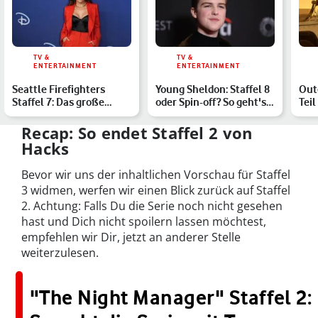
TV &
TV &
ENTERTAINMENT
ENTERTAINMENT
Seattle Firefighters
Young Sheldon: Staffel 8
Out
Staffel 7: Das große
oder Spin-off? So geht's
Teil
Finale für Feuerwache
weiter
Pog
1…
Recap: So endet Staffel 2 von
Hacks
Bevor wir uns der inhaltlichen Vorschau für Staffel
3 widmen, werfen wir einen Blick zurück auf Staffel
2. Achtung: Falls Du die Serie noch nicht gesehen
hast und Dich nicht spoilern lassen möchtest,
empfehlen wir Dir, jetzt an anderer Stelle
weiterzulesen.
"The Night Manager" Staffel 2: