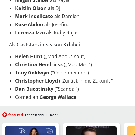
Megan Stalter
als Kayla
Kaitlin Olson
als DJ
Mark Indelicato
als Damien
Rose Abdoo
als Josefina
Lorenza Izzo
als Ruby Rojas
Als Gaststars in Season 3 dabei:
Helen Hunt
(„Mad About You“)
Christina Hendricks
(„Mad Men“)
Tony Goldwyn
("Oppenheimer")
Christopher Lloyd
("Zurück in die Zukunft")
Dan Bucatinsky
(“Scandal”)
Comedian
George Wallace
red
featu
LESEEMPFEHLUNGEN