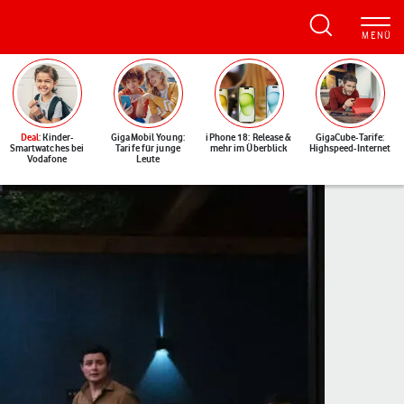
Deal
: Kinder-
GigaMobil Young:
iPhone 18: Release &
GigaCube-Tarife:
Smartwatches bei
Tarife für junge
mehr im Überblick
Highspeed-Internet
Vodafone
Leute