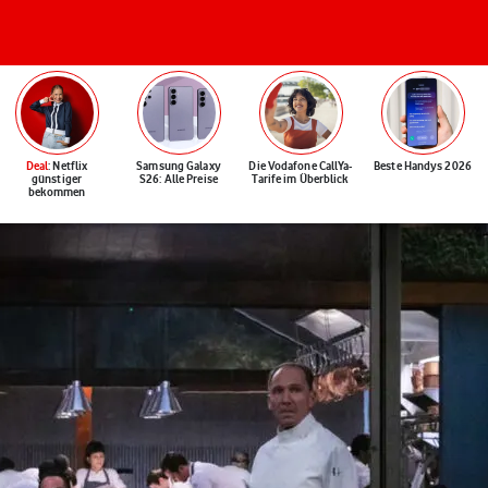
Deal
: Netflix
Samsung Galaxy
Die Vodafone CallYa-
Beste Handys 2026
günstiger
S26: Alle Preise
Tarife im Überblick
bekommen