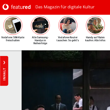
Das Magazin für digitale Kultur
Vodafone: SIM-Karte
Alle Samsung-
Vodafone-Router
Handy auf Raten
freischalten
Handys in
tauschen: So geht's
kaufen: Alle Infos
Reihenfolge
INHALT