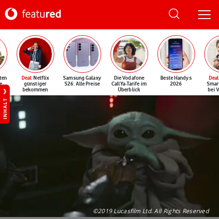
ten
Deal
: Netflix
Samsung Galaxy
Die Vodafone
Beste Handys
Deal
e
günstiger
S26: Alle Preise
CallYa-Tarife im
2026
Smar
bekommen
Überblick
bei 
INHALT
©2019 Lucasfilm Ltd. All Rights Reserved