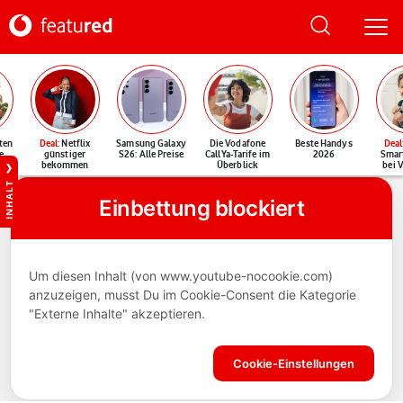
ten
Deal
: Netflix
Samsung Galaxy
Die Vodafone
Beste Handys
Deal
e
günstiger
S26: Alle Preise
CallYa-Tarife im
2026
Smar
bekommen
Überblick
bei 
INHALT