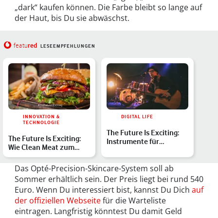
„dark“ kaufen können. Die Farbe bleibt so lange auf
der Haut, bis Du sie abwäschst.
red
featu
LESEEMPFEHLUNGEN
INNOVATION &
DIGITAL LIFE
TECHNOLOGIE
The Future Is Exciting:
The Future Is Exciting:
Instrumente für
Wie Clean Meat zum
Menschen mit
Klimaschutz beitragen …
Behinderung …
Das Opté-Precision-Skincare-System soll ab
Sommer erhältlich sein. Der Preis liegt bei rund 540
Euro. Wenn Du interessiert bist, kannst Du Dich
auf
der offiziellen Webseite
für die Warteliste
eintragen. Langfristig könntest Du damit Geld