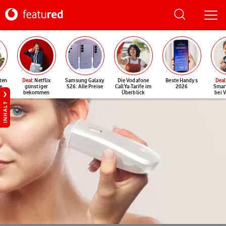
ten
Deal
: Netflix
Samsung Galaxy
Die Vodafone
Beste Handys
Deal
e
günstiger
S26: Alle Preise
CallYa-Tarife im
2026
Smar
bekommen
Überblick
bei 
INHALT