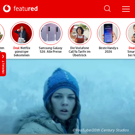
ten
Deal
: Netflix
Samsung Galaxy
Die Vodafone
Beste Handys
Deal
e
günstiger
S26: Alle Preise
CallYa-Tarife im
2026
Smar
bekommen
Überblick
bei 
INHALT
©YouTube/20th Century Studios