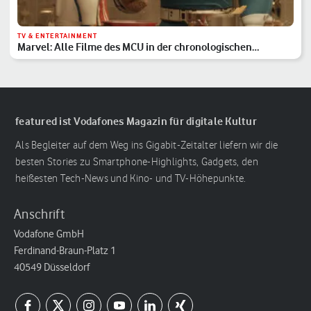
TV & ENTERTAINMENT
Marvel: Alle Filme des MCU in der chronologischen
Reihenfolge
featured ist Vodafones Magazin für digitale Kultur
Als Begleiter auf dem Weg ins Gigabit-Zeitalter liefern wir die
besten Stories zu Smartphone-Highlights, Gadgets, den
heißesten Tech-News und Kino- und TV-Höhepunkte.
Anschrift
Vodafone GmbH
Ferdinand-Braun-Platz 1
40549 Düsseldorf