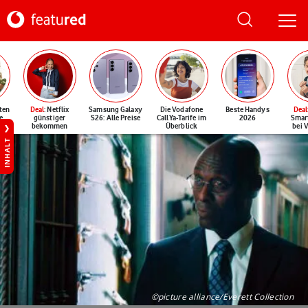
ten
Deal
: Netflix
Samsung Galaxy
Die Vodafone
Beste Handys
Deal
e
günstiger
S26: Alle Preise
CallYa-Tarife im
2026
Smar
bekommen
Überblick
bei 
INHALT
©picture alliance/Everett Collection