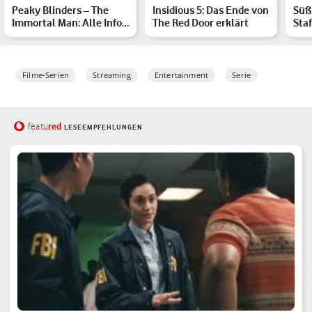
Peaky Blinders – The
Insidious 5: Das Ende von
Süß
Immortal Man: Alle Infos
The Red Door erklärt
Sta
zum Netflix-Film
Rya
Filme-Serien
Streaming
Entertainment
Serie
red
featu
LESEEMPFEHLUNGEN