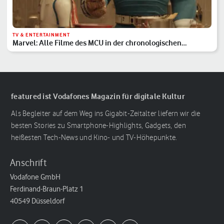
TV & ENTERTAINMENT
Marvel: Alle Filme des MCU in der chronologischen
Reihenfolge
featured ist Vodafones Magazin für digitale Kultur
Als Begleiter auf dem Weg ins Gigabit-Zeitalter liefern wir die
besten Stories zu Smartphone-Highlights, Gadgets, den
heißesten Tech-News und Kino- und TV-Höhepunkte.
Anschrift
Vodafone GmbH
Ferdinand-Braun-Platz 1
40549 Düsseldorf