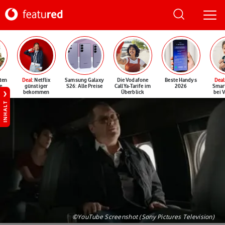
ten
Deal
: Netflix
Samsung Galaxy
Die Vodafone
Beste Handys
Deal
e
günstiger
S26: Alle Preise
CallYa-Tarife im
2026
Smar
bekommen
Überblick
bei 
INHALT
©YouTube Screenshot (Sony Pictures Television)