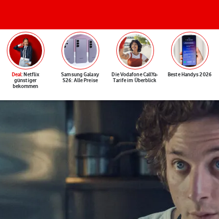
Deal
: Netflix
Samsung Galaxy
Die Vodafone CallYa-
Beste Handys 2026
günstiger
S26: Alle Preise
Tarife im Überblick
bekommen