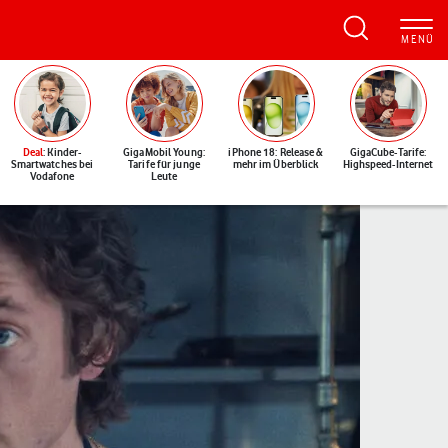
Deal
: Kinder-
GigaMobil Young:
iPhone 18: Release &
GigaCube-Tarife:
Smartwatches bei
Tarife für junge
mehr im Überblick
Highspeed-Internet
Vodafone
Leute