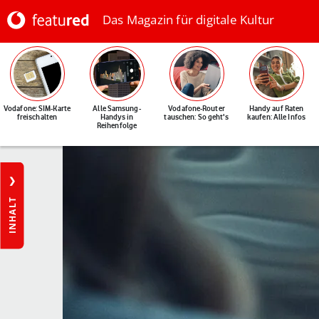
Das Magazin für digitale Kultur
Vodafone: SIM-Karte
Alle Samsung-
Vodafone-Router
Handy auf Raten
freischalten
Handys in
tauschen: So geht's
kaufen: Alle Infos
Reihenfolge
INHALT