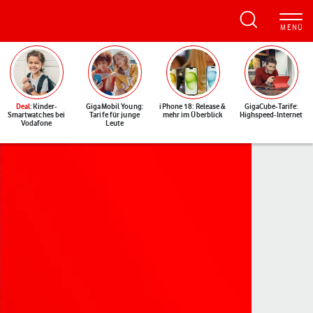
Deal
: Kinder-
GigaMobil Young:
iPhone 18: Release &
GigaCube-Tarife:
Smartwatches bei
Tarife für junge
mehr im Überblick
Highspeed-Internet
Vodafone
Leute