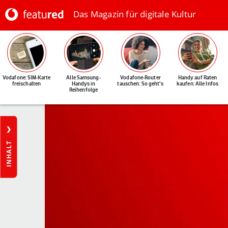
Das Magazin für digitale Kultur
Vodafone: SIM-Karte
Alle Samsung-
Vodafone-Router
Handy auf Raten
freischalten
Handys in
tauschen: So geht's
kaufen: Alle Infos
Reihenfolge
INHALT