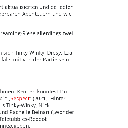
rt aktualisierten und beliebten
nderbaren Abenteuern und wie
Streaming-Riese allerdings zwei
sich Tinky-Winky, Dipsy, Laa-
lls mit von der Partie sein
rnehmen. Kennen könntest Du
pic „
Respect
“ (2021). Hinter
ls Tinky-Winky, Nick
 und Rachelle Beinart („Wonder
 Teletubbies-Reboot
anntgegeben.