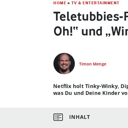
HOME
»
TV & ENTERTAINMENT
Teletubbies-R
Oh!“ und „Wi
Timon Menge
Netflix holt Tinky-Winky, D
was Du und Deine Kinder vo