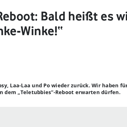
eboot: Bald heißt es w
nke-Winke!“
ipsy, Laa-Laa und Po wieder zurück. Wir haben f
n dem „Teletubbies“-Reboot erwarten dürfen.