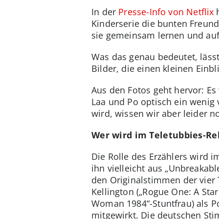
In der
Presse-Info von Netflix
h
Kinderserie die bunten Freun
sie gemeinsam lernen und au
Was das genau bedeutet, lässt 
Bilder, die einen kleinen Einb
Aus den Fotos geht hervor: E
Laa und Po optisch ein wenig 
wird, wissen wir aber leider n
Wer wird im Teletubbies-Reb
Die Rolle des Erzählers wird 
ihn vielleicht aus „Unbreakab
den Originalstimmen der vier 
Kellington („Rogue One: A Sta
Woman 1984“-Stuntfrau) als Po
mitgewirkt. Die deutschen Sti