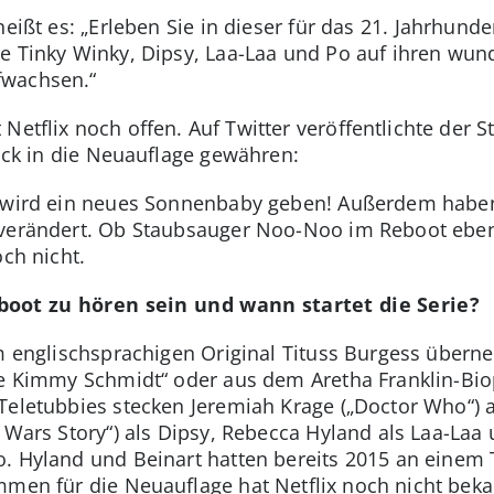
eißt es: „Erleben Sie in dieser für das 21. Jahrhunde
de Tinky Winky, Dipsy, Laa-Laa und Po auf ihren wu
fwachsen.“
Netflix noch offen. Auf Twitter veröffentlichte der 
lick in die Neuauflage gewähren:
s wird ein neues Sonnenbaby geben! Außerdem haben 
verändert. Ob Staubsauger Noo-Noo im Reboot ebenfa
och nicht.
oot zu hören sein und wann startet die Serie?
im englischsprachigen Original Tituss Burgess übe
le Kimmy Schmidt“ oder aus dem Aretha Franklin-Bio
Teletubbies stecken Jeremiah Krage („Doctor Who“) a
r Wars Story“) als Dipsy, Rebecca Hyland als Laa-Laa
. Hyland und Beinart hatten bereits 2015 an einem
mmen für die Neuauflage hat Netflix noch nicht bek