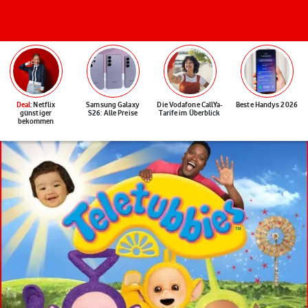
Deal
: Netflix
Samsung Galaxy
Die Vodafone CallYa-
Beste Handys 2026
günstiger
S26: Alle Preise
Tarife im Überblick
bekommen