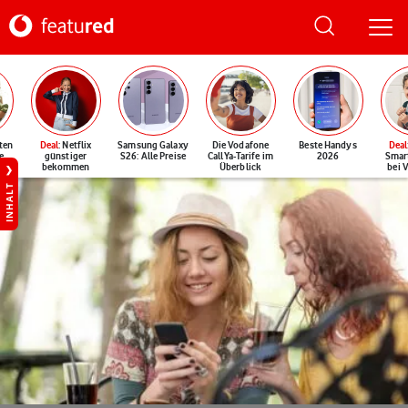
ten
Deal
: Netflix
Samsung Galaxy
Die Vodafone
Beste Handys
Deal
e
günstiger
S26: Alle Preise
CallYa-Tarife im
2026
Smar
bekommen
Überblick
bei 
INHALT