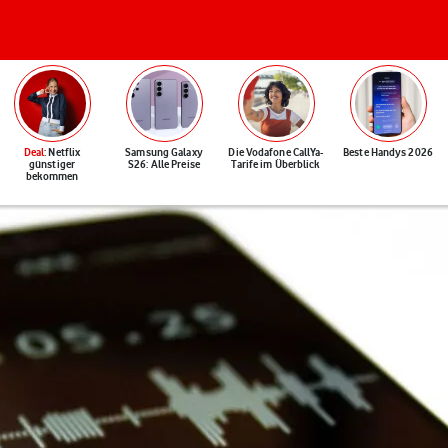
Deal
: Netflix
Samsung Galaxy
Die Vodafone CallYa-
Beste Handys 2026
günstiger
S26: Alle Preise
Tarife im Überblick
bekommen