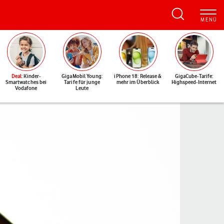
Deal
: Kinder-
GigaMobil Young:
iPhone 18: Release &
GigaCube-Tarife:
Smartwatches bei
Tarife für junge
mehr im Überblick
Highspeed-Internet
Vodafone
Leute