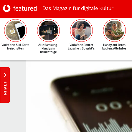
Das Magazin für digitale Kultur
Vodafone: SIM-Karte
Alle Samsung-
Vodafone-Router
Handy auf Raten
freischalten
Handys in
tauschen: So geht's
kaufen: Alle Infos
Reihenfolge
INHALT