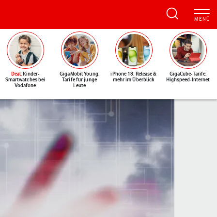
Deal
: Kinder-
GigaMobil Young:
iPhone 18: Release &
GigaCube-Tarife:
Smartwatches bei
Tarife für junge
mehr im Überblick
Highspeed-Internet
Vodafone
Leute