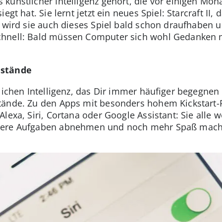
künstlicher Intelligenz gehört, die vor einigen Mo
gt hat. Sie lernt jetzt ein neues Spiel: Starcraft II, 
h wird sie auch dieses Spiel bald schon draufhaben 
hnell: Bald müssen Computer sich wohl Gedanken m
nstände
lichen Intelligenz, das Dir immer häufiger begegnen 
ände. Zu den Apps mit besonders hohem Kickstart-Po
lexa, Siri, Cortana oder Google Assistant: Sie alle
exere Aufgaben abnehmen und noch mehr Spaß mac