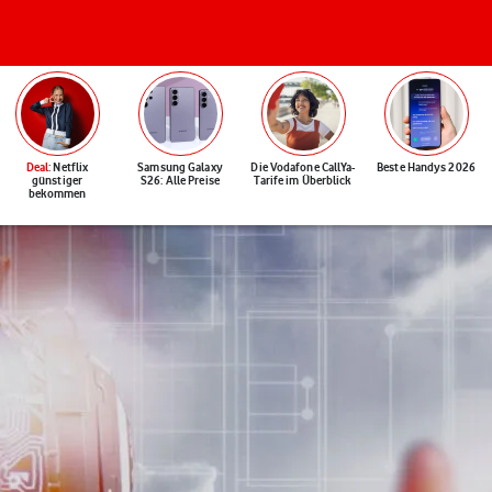
Deal
: Netflix
Samsung Galaxy
Die Vodafone CallYa-
Beste Handys 2026
günstiger
S26: Alle Preise
Tarife im Überblick
bekommen