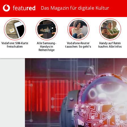
Das Magazin für digitale Kultur
Vodafone: SIM-Karte
Alle Samsung-
Vodafone-Router
Handy auf Raten
freischalten
Handys in
tauschen: So geht's
kaufen: Alle Infos
Reihenfolge