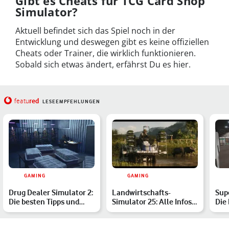
Gibt es Cheats für TCG Card Shop
Simulator?
Aktuell befindet sich das Spiel noch in der
Entwicklung und deswegen gibt es keine offiziellen
Cheats oder Trainer, die wirklich funktionieren.
Sobald sich etwas ändert, erfährst Du es hier.
red
featu
LESEEMPFEHLUNGEN
GAMING
GAMING
Drug Dealer Simulator 2:
Landwirtschafts-
Sup
Die besten Tipps und
Simulator 25: Alle Infos
Die 
Tricks
zum neuen Teil
Dei