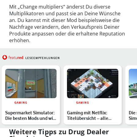
Mit „Change multipliers“ änderst Du diverse
Multiplikatoren und passt sie an Deine Wünsche
an. Du kannst mit dieser Mod beispielsweise die
Nachfrage verändern, den Verkaufspreis Deiner
Produkte anpassen oder die erhaltene Reputation
erhöhen.
red
featu
LESEEMPFEHLUNGEN
GAMING
GAMING
Supermarket Simulator:
Gaming mit Netflix:
Die 
Die besten Mods und wie
Titelübersicht – alle
Sim
Du sie installiers…
Spiele, die im Abo enth…
Ste
für
Weitere Tipps zu Drug Dealer