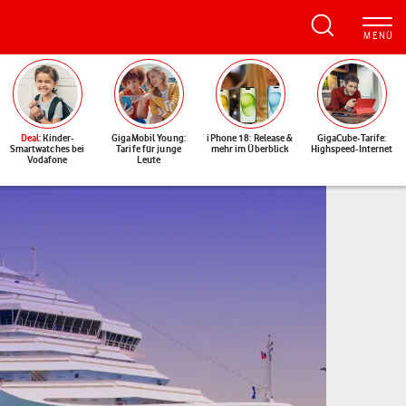
Deal
: Kinder-
GigaMobil Young:
iPhone 18: Release &
GigaCube-Tarife:
Smartwatches bei
Tarife für junge
mehr im Überblick
Highspeed-Internet
Vodafone
Leute