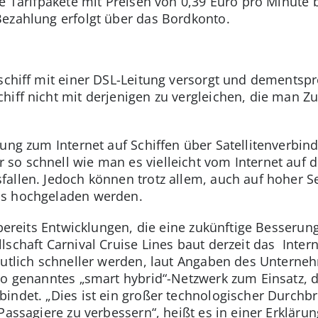
ne Tarifpakete mit Preisen von 0,39 Euro pro Minute
ezahlung erfolgt über das Bordkonto.
tschiff mit einer DSL-Leitung versorgt und dementspr
hiff nicht mit derjenigen zu vergleichen, die man 
ung zum Internet auf Schiffen über Satellitenverbind
so schnell wie man es vielleicht vom Internet auf 
allen. Jedoch können trotz allem, auch auf hoher S
os hochgeladen werden.
 bereits Entwicklungen, die eine zukünftige Besserun
schaft Carnival Cruise Lines baut derzeit das Intern
eutlich schneller werden, laut Angaben des Unterne
so genanntes „smart hybrid“-Netzwerk zum Einsatz, d
indet. „Dies ist ein großer technologischer Durchb
Passagiere zu verbessern“, heißt es in einer Erkläru