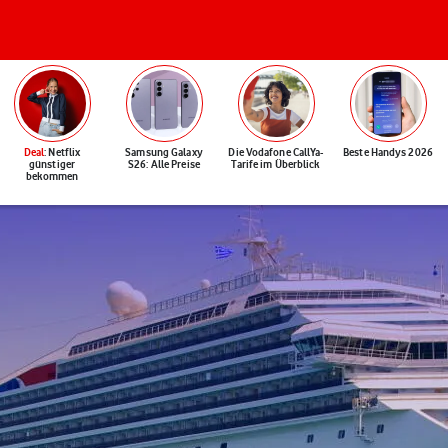
Deal
: Netflix
Samsung Galaxy
Die Vodafone CallYa-
Beste Handys 2026
günstiger
S26: Alle Preise
Tarife im Überblick
bekommen