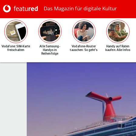
Das Magazin für digitale Kultur
Vodafone: SIM-Karte
Alle Samsung-
Vodafone-Router
Handy auf Raten
freischalten
Handys in
tauschen: So geht's
kaufen: Alle Infos
Reihenfolge