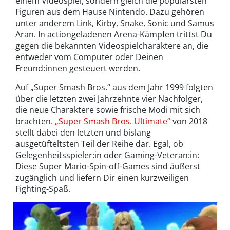
einem Videospiel, sondern gleich die populärsten
Figuren aus dem Hause Nintendo. Dazu gehören
unter anderem Link, Kirby, Snake, Sonic und Samus
Aran. In actiongeladenen Arena-Kämpfen trittst Du
gegen die bekannten Videospielcharaktere an, die
entweder vom Computer oder Deinen
Freund:innen gesteuert werden.
Auf „Super Smash Bros.“ aus dem Jahr 1999 folgten
über die letzten zwei Jahrzehnte vier Nachfolger,
die neue Charaktere sowie frische Modi mit sich
brachten.
„Super Smash Bros. Ultimate“
von 2018
stellt dabei den letzten und bislang
ausgetüfteltsten Teil der Reihe dar. Egal, ob
Gelegenheitsspieler:in oder Gaming-Veteran:in:
Diese Super Mario-Spin-off-Games sind äußerst
zugänglich und liefern Dir einen kurzweiligen
Fighting-Spaß.