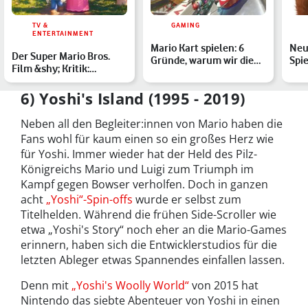
TV &
GAMING
ENTERTAINMENT
Mario Kart spielen: 6
Neu
Der Super Mario Bros.
Gründe, warum wir die
Spie
Film &shy; Kritik:
Spielreihe nach 30 Ja…
bis
Funktionieren die
Klempn…
6) Yoshi's Island (1995 - 2019)
Neben all den Begleiter:innen von Mario haben die
Fans wohl für kaum einen so ein großes Herz wie
für Yoshi. Immer wieder hat der Held des Pilz-
Königreichs Mario und Luigi zum Triumph im
Kampf gegen Bowser verholfen. Doch in ganzen
acht
„Yoshi“-Spin-offs
wurde er selbst zum
Titelhelden. Während die frühen Side-Scroller wie
etwa „Yoshi's Story“ noch eher an die Mario-Games
erinnern, haben sich die Entwicklerstudios für die
letzten Ableger etwas Spannendes einfallen lassen.
Denn mit
„Yoshi's Woolly World“
von 2015 hat
Nintendo das siebte Abenteuer von Yoshi in einen