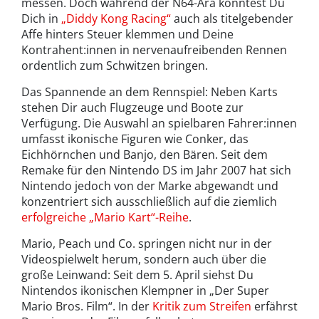
messen. Doch während der N64-Ära konntest Du
Dich in
„Diddy Kong Racing“
auch als titelgebender
Affe hinters Steuer klemmen und Deine
Kontrahent:innen in nervenaufreibenden Rennen
ordentlich zum Schwitzen bringen.
Das Spannende an dem Rennspiel: Neben Karts
stehen Dir auch Flugzeuge und Boote zur
Verfügung. Die Auswahl an spielbaren Fahrer:innen
umfasst ikonische Figuren wie Conker, das
Eichhörnchen und Banjo, den Bären. Seit dem
Remake für den Nintendo DS im Jahr 2007 hat sich
Nintendo jedoch von der Marke abgewandt und
konzentriert sich ausschließlich auf die ziemlich
erfolgreiche „Mario Kart“-Reihe
.
Mario, Peach und Co. springen nicht nur in der
Videospielwelt herum, sondern auch über die
große Leinwand: Seit dem 5. April siehst Du
Nintendos ikonischen Klempner in „Der Super
Mario Bros. Film“. In der
Kritik zum Streifen
erfährst