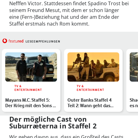
Nefffen Victor. Stattdessen findet Spadino Trost bei
seinem Freund Mesut, mit dem er schon länger
eine (Fern-)Beziehung hat und der am Ende der
Staffel erstmals nach Rom kommt.
red
featu
LESEEMPFEHLUNGEN
TV &
TV &
ENTERTAINMENT
ENTERTAINMENT
Mayans M.C. Staffel 5:
Outer Banks Staffel 4
Sha
Der Krieg mit den Sons of
Teil 2: Wann geht das
es 
Anarchy eskalier…
Pogues-Abenteuer weit…
Staf
Der mögliche Cast von
Suburræterna in Staffel 2
Wir gehen davon aus, dass ein Großteil des Casts