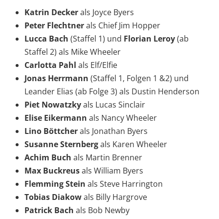
Katrin Decker
als Joyce Byers
Peter Flechtner
als Chief Jim Hopper
Lucca Bach
(Staffel 1) und
Florian Leroy
(ab
Staffel 2) als Mike Wheeler
Carlotta Pahl
als Elf/Elfie
Jonas Herrmann
(Staffel 1, Folgen 1 &2) und
Leander Elias (ab Folge 3) als Dustin Henderson
Piet Nowatzky
als Lucas Sinclair
Elise Eikermann
als Nancy Wheeler
Lino Böttcher
als Jonathan Byers
Susanne Sternberg
als Karen Wheeler
Achim Buch
als Martin Brenner
Max Buckreus
als William Byers
Flemming Stein
als Steve Harrington
Tobias Diakow
als Billy Hargrove
Patrick Bach
als Bob Newby