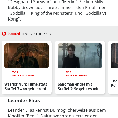
“Designated Survivor” und “Merlin”. Sie lieh Milly
Bobby Brown auch ihre Stimme in den Kinofilmen
“Godzilla II: King of the Monsters” und “Godzilla vs.
Kong”.
red
featu
LESEEMPFEHLUNGEN
TV &
TV &
ENTERTAINMENT
ENTERTAINMENT
The
Warrior Nun: Filme statt
Sandman endet mit
Evil
Staffel 3 – so geht es mit
Staffel 2: So geht es mit
Aga
der Serie wei…
Morpheus bei Netflix …
Leander Elias
Leander Elias kennst Du möglicherweise aus dem
Kinofilm “Benji”. Dafür synchronisierte er den