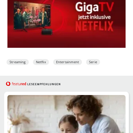
Streaming
Netflix
Entertainment
Serie
red
featu
LESEEMPFEHLUNGEN