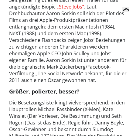
angekündigte Biopic
„Steve Jobs“
. Laut
Drehbuchautor Aaron Sorkin soll sich der Plot des
Films an drei Apple-Produktpräsentationen
entlanghangeln: dem ersten Macintosh (1984),
NeXT (1988) und dem ersten iMac (1998).
Verschiedene Flashbacks zeigen Jobs’ Beziehungen
zu wichtigen anderen Charakteren wie dem
ehemaligen Apple CEO John Sculley und Jobs’
eigener Familie. Aaron Sorkin ist unter anderem für
die biografische Mark Zuckerberg/Facebook-
Verfilmung „The Social Network“ bekannt, für die er
2011 auch einen Oscar gewonnen hat.
Größer, polierter, besser?
Die Besetzungsliste klingt vielversprechend: in den
Hauptrollen Michael Fassbinder (X-Men), Kate
Winslet (Der Vorleser, Die Bestimmung) und Seth
Rogen (Das ist das Ende). Regie führt Danny Boyle,
Oscar-Gewinner und bekannt durch Slumdog
Millionär und 127 Hours. Der Weg der Produktion