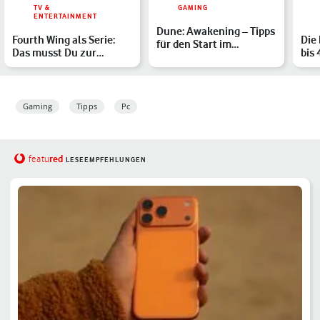
TV &
GAMING
ENTERTAINMENT
Dune: Awakening – Tipps
Fourth Wing als Serie:
Die
für den Start im
Das musst Du zur
bis 
Sandbox-MMO
Buchverfilmung wissen
Emp
Gaming
Tipps
Pc
red
featu
LESEEMPFEHLUNGEN