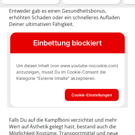
Insekten & mehr im
kostspielige Items in Vi…
vie
Überblic…
MM
Entweder gab es einen Gesundheitsbonus,
erhöhten Schaden oder ein schnelleres Aufladen
Deiner ultimativen Fähigkeit.
Falls Du auf die Kampfboni verzichtet und mehr
Wert auf Ästhetik gelegt hast, bestand auch die
Möglichkeit Kostüme, Transportmittel und neue