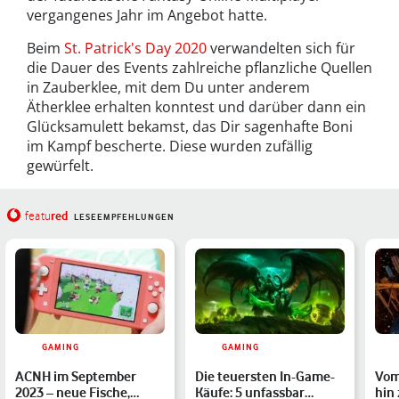
vergangenes Jahr im Angebot hatte.
Beim
St. Patrick's Day 2020
verwandelten sich für
die Dauer des Events zahlreiche pflanzliche Quellen
in Zauberklee, mit dem Du unter anderem
Ätherklee erhalten konntest und darüber dann ein
Glücksamulett bekamst, das Dir sagenhafte Boni
im Kampf bescherte. Diese wurden zufällig
gewürfelt.
red
featu
LESEEMPFEHLUNGEN
GAMING
GAMING
ACNH im September
Die teuersten In-Game-
Vom
2023 – neue Fische,
Käufe: 5 unfassbar
hin