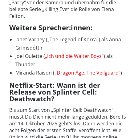
„Barry“ vor der Kamera und übernahm für die
beliebte Serie „Killing Eve“ die Rolle von Elena
Felton.
Weitere Sprecher:innen:
Janet Varney (
„The Legend of Korra“)
als Anna
Grímsdóttir
Joel Oulette (
„Ich und die Walter Boys“
) als
Thunder
Miranda Raison (
„Dragon Age: The Veilguard“
)
Netflix-Start: Wann ist der
Release von Splinter Cell:
Deathwatch?
Bis zum Start von „Splinter Cell: Deathwatch“
musst Du Dich nicht mehr lange gedulden. Bereits
am 14. Oktober 2025 geht’s los. Dann werden die
acht Folgen der ersten Staffel veröffentlicht. Wie
üblich wird die Serie um 9 Uhr morgens online