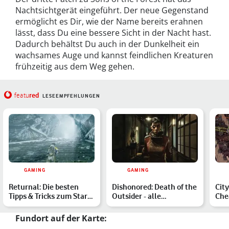
Nachtsichtgerät eingeführt. Der neue Gegenstand
ermöglicht es Dir, wie der Name bereits erahnen
lässt, dass Du eine bessere Sicht in der Nacht hast.
Dadurch behältst Du auch in der Dunkelheit ein
wachsames Auge und kannst feindlichen Kreaturen
frühzeitig aus dem Weg gehen.
red
featu
LESEEMPFEHLUNGEN
GAMING
GAMING
Returnal: Die besten
Dishonored: Death of the
City
Tipps & Tricks zum Start
Outsider - alle
Che
auf dem PC
Banktresor-Codes
Übe
Fundort auf der Karte: