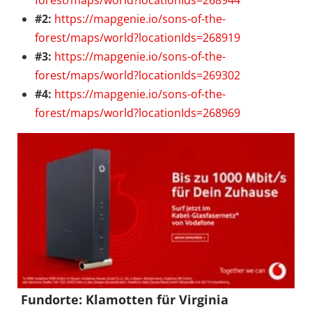
#2:
https://mapgenie.io/sons-of-the-
forest/maps/world?locationIds=268919
#3:
https://mapgenie.io/sons-of-the-
forest/maps/world?locationIds=269302
#4:
https://mapgenie.io/sons-of-the-
forest/maps/world?locationIds=268969
Fundorte: Klamotten für Virginia