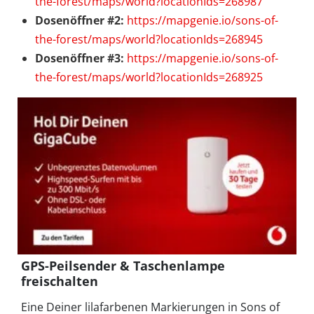
the-forest/maps/world?locationIds=268987
Dosenöffner #2:
https://mapgenie.io/sons-of-
the-forest/maps/world?locationIds=268945
Dosenöffner #3:
https://mapgenie.io/sons-of-
the-forest/maps/world?locationIds=268925
GPS-Peilsender & Taschenlampe
freischalten
Eine Deiner lilafarbenen Markierungen in Sons of