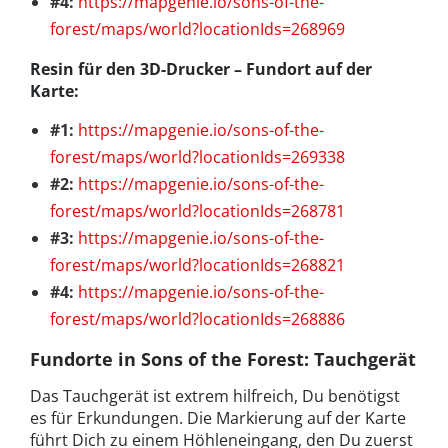
#4:
https://mapgenie.io/sons-of-the-
forest/maps/world?locationIds=268969
Resin für den 3D-Drucker – Fundort auf der
Karte:
#1:
https://mapgenie.io/sons-of-the-
forest/maps/world?locationIds=269338
#2:
https://mapgenie.io/sons-of-the-
forest/maps/world?locationIds=268781
#3:
https://mapgenie.io/sons-of-the-
forest/maps/world?locationIds=268821
#4:
https://mapgenie.io/sons-of-the-
forest/maps/world?locationIds=268886
Fundorte in Sons of the Forest: Tauchgerät
Das Tauchgerät ist extrem hilfreich, Du benötigst
es für Erkundungen. Die Markierung auf der Karte
führt Dich zu einem Höhleneingang, den Du zuerst