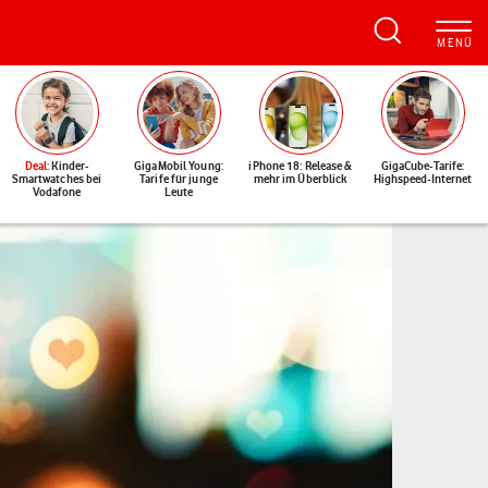
Deal
: Kinder-
GigaMobil Young:
iPhone 18: Release &
GigaCube-Tarife:
Smartwatches bei
Tarife für junge
mehr im Überblick
Highspeed-Internet
Vodafone
Leute