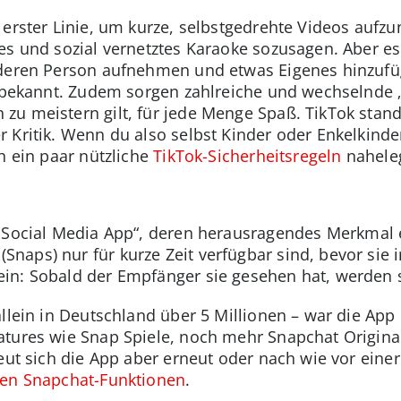
 erster Linie, um kurze, selbstgedrehte Videos aufzu
es und sozial vernetztes Karaoke sozusagen. Aber es
nderen Person aufnehmen und etwas Eigenes hinzufü
“ bekannt. Zudem sorgen zahlreiche und wechselnde 
u meistern gilt, für jede Menge Spaß. TikTok stand
 Kritik. Wenn du also selbst Kinder oder Enkelkinder
h ein paar nützliche
TikTok-Sicherheitsregeln
nahele
 Social Media App“, deren herausragendes Merkmal es
aps) nur für kurze Zeit verfügbar sind, bevor sie 
in: Sobald der Empfänger sie gesehen hat, werden s
llein in Deutschland über 5 Millionen – war die App 
tures wie Snap Spiele, noch mehr Snapchat Originals
eut sich die App aber erneut oder nach wie vor einer
en Snapchat-Funktionen
.