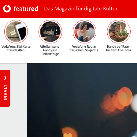
Das Magazin für digitale Kultur
Vodafone: SIM-Karte
Alle Samsung-
Vodafone-Router
Handy auf Raten
freischalten
Handys in
tauschen: So geht's
kaufen: Alle Infos
Reihenfolge
INHALT