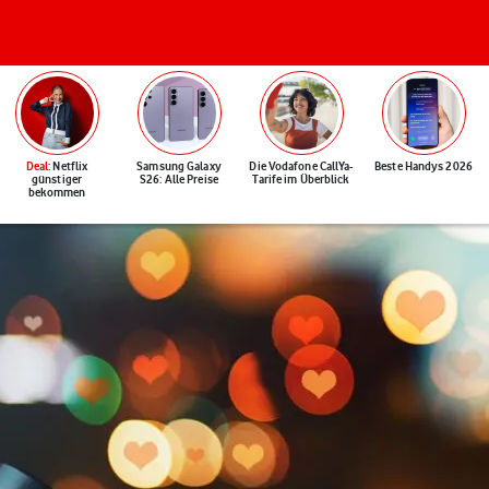
Deal
: Netflix
Samsung Galaxy
Die Vodafone CallYa-
Beste Handys 2026
günstiger
S26: Alle Preise
Tarife im Überblick
bekommen