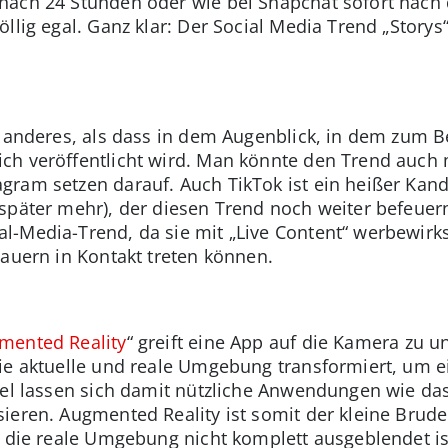
nach 24 Stunden oder wie bei Snapchat sofort nac
llig egal. Ganz klar: Der Social Media Trend „Storys
s anderes, als dass in dem Augenblick, in dem zum Be
ch veröffentlicht wird. Man könnte den Trend auch 
ram setzen darauf. Auch TikTok ist ein heißer Kandi
später mehr), der diesen Trend noch weiter befeuer
l-Media-Trend, da sie mit „Live Content“ werbewir
hauern in Kontakt treten können.
mented Reality
“ greift eine App auf die Kamera zu un
ie aktuelle und reale Umgebung transformiert, um e
iel lassen sich damit nützliche Anwendungen wie da
ieren. Augmented Reality ist somit der kleine Bruder
r die reale Umgebung nicht komplett ausgeblendet is