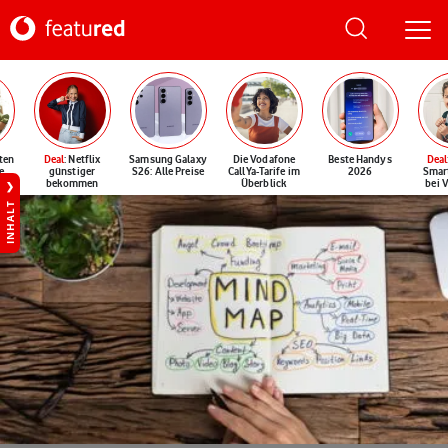
ten
Deal
: Netflix
Samsung Galaxy
Die Vodafone
Beste Handys
Deal
e
günstiger
S26: Alle Preise
CallYa-Tarife im
2026
Smar
bekommen
Überblick
bei 
INHALT