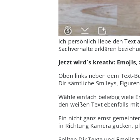
Ich persönlich liebe den Tex
Sachverhalte erklären beziehu
Jetzt wird`s kreativ: Emojis
Oben links neben dem Text-But
Dir sämtliche Smileys, Figure
Wähle einfach beliebig viele E
den weißen Text ebenfalls mit
Ein nicht ganz ernst gemeinte
in Richtung Kamera gucken, pl
Sollten Dir Texte und Emojis z