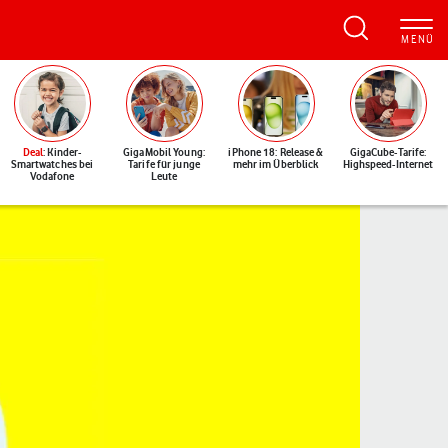
Deal
: Kinder-
GigaMobil Young:
iPhone 18: Release &
GigaCube-Tarife:
Smartwatches bei
Tarife für junge
mehr im Überblick
Highspeed-Internet
Vodafone
Leute