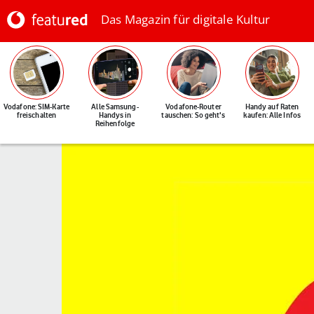
Das Magazin für digitale Kultur
Vodafone: SIM-Karte
Alle Samsung-
Vodafone-Router
Handy auf Raten
freischalten
Handys in
tauschen: So geht's
kaufen: Alle Infos
Reihenfolge