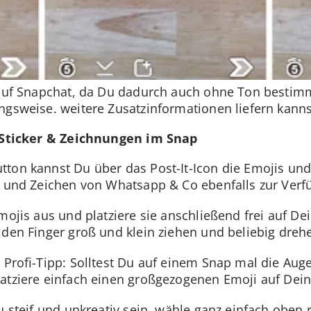
t auf Snapchat, da Du dadurch auch ohne Ton bestim
ngsweise. weitere Zusatzinformationen liefern kanns
, Sticker & Zeichnungen im Snap
ton kannst Du über das Post-It-Icon die Emojis und 
n und Zeichen von Whatsapp & Co ebenfalls zur Verf
mojis aus und platziere sie anschließend frei auf D
 den Finger groß und klein ziehen und beliebig dreh
r Profi-Tipp: Solltest Du auf einem Snap mal die Aug
atziere einfach einen großgezogenen Emoji auf Deine
u steif und unkreativ sein, wähle ganz einfach oben 