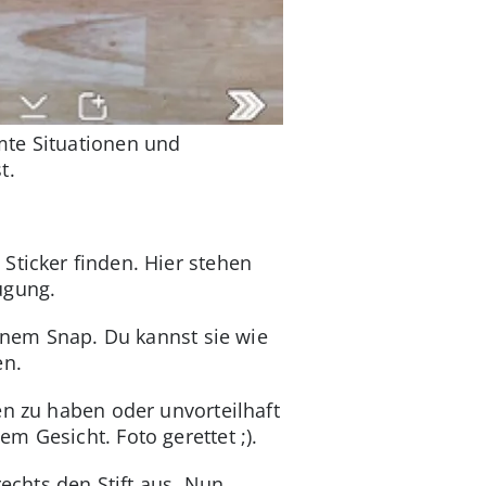
mte Situationen und
t.
Sticker finden. Hier stehen
ügung.
einem Snap. Du kannst sie wie
en.
en zu haben oder unvorteilhaft
m Gesicht. Foto gerettet ;).
rechts den Stift aus. Nun