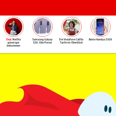
Deal
: Netflix
Samsung Galaxy
Die Vodafone CallYa-
Beste Handys 2026
günstiger
S26: Alle Preise
Tarife im Überblick
bekommen