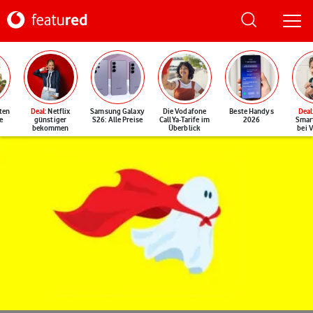
ten
Deal
: Netflix
Samsung Galaxy
Die Vodafone
Beste Handys
Deal
e
günstiger
S26: Alle Preise
CallYa-Tarife im
2026
Smar
bekommen
Überblick
bei 