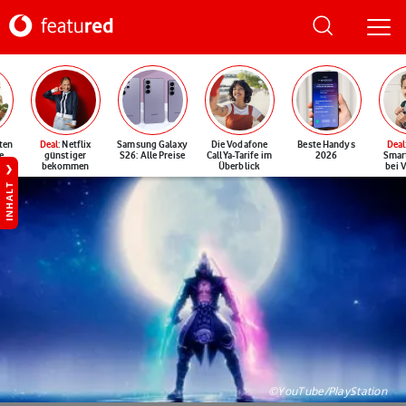
ten
Deal
: Netflix
Samsung Galaxy
Die Vodafone
Beste Handys
Deal
e
günstiger
S26: Alle Preise
CallYa-Tarife im
2026
Smar
bekommen
Überblick
bei 
INHALT
©YouTube/PlayStation