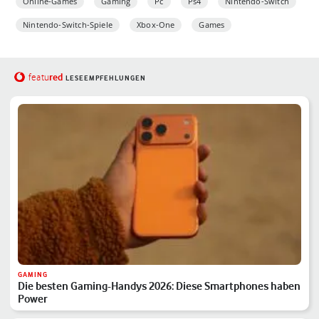
Online-Games
Gaming
Pc
Ps4
Nintendo-Switch
Nintendo-Switch-Spiele
Xbox-One
Games
red
featu
LESEEMPFEHLUNGEN
GAMING
Die besten Gaming-Handys 2026: Diese Smartphones haben
Power