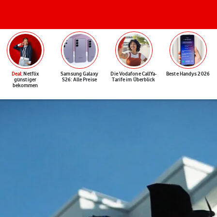
Deal
: Netflix
Samsung Galaxy
Die Vodafone CallYa-
Beste Handys 2026
günstiger
S26: Alle Preise
Tarife im Überblick
bekommen