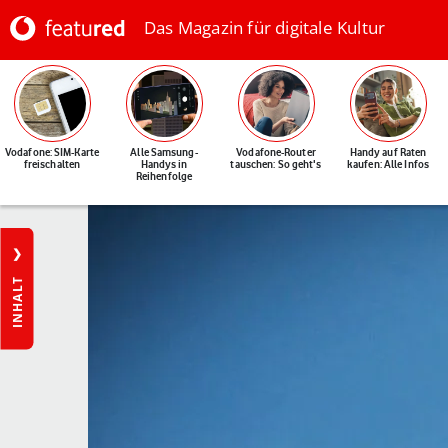
Das Magazin für digitale Kultur
Vodafone: SIM-Karte
Alle Samsung-
Vodafone-Router
Handy auf Raten
freischalten
Handys in
tauschen: So geht's
kaufen: Alle Infos
Reihenfolge
INHALT