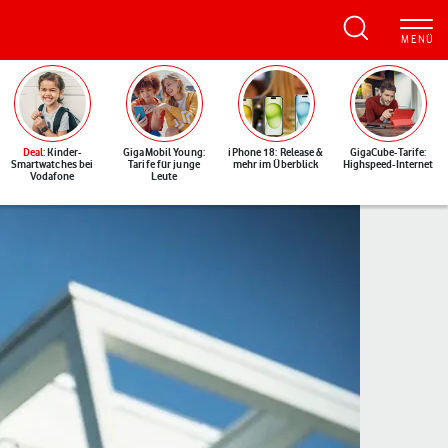
Deal
: Kinder-
GigaMobil Young:
iPhone 18: Release &
GigaCube-Tarife:
Smartwatches bei
Tarife für junge
mehr im Überblick
Highspeed-Internet
Vodafone
Leute